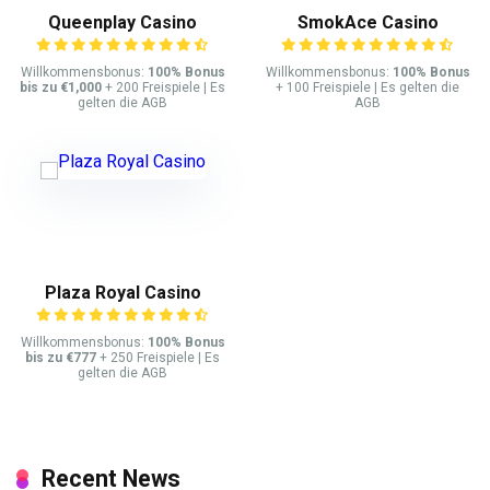
Queenplay Casino
SmokAce Casino
Willkommensbonus:
100% Bonus
Willkommensbonus:
100% Bonus
bis zu €1,000
+ 200 Freispiele | Es
+ 100 Freispiele | Es gelten die
gelten die AGB
AGB
Plaza Royal Casino
Willkommensbonus:
100% Bonus
bis zu €777
+ 250 Freispiele | Es
gelten die AGB
Recent News