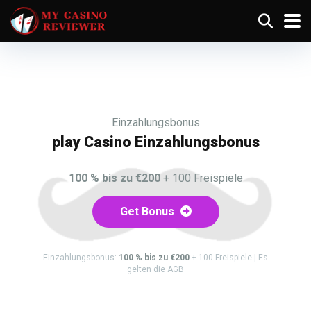
Einzahlungsbonus
play Casino Einzahlungsbonus
100 % bis zu €200
+ 100 Freispiele
Get Bonus
Einzahlungsbonus:
100 % bis zu €200
+ 100 Freispiele | Es
gelten die AGB