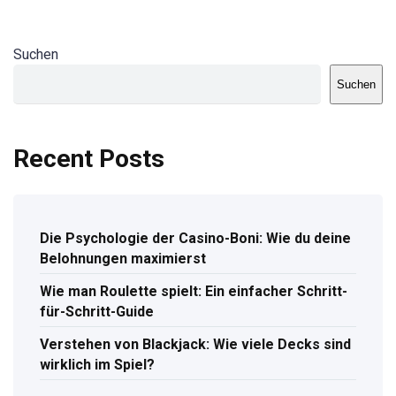
Suchen
Suchen
Recent Posts
Die Psychologie der Casino-Boni: Wie du deine
Belohnungen maximierst
Wie man Roulette spielt: Ein einfacher Schritt-
für-Schritt-Guide
Verstehen von Blackjack: Wie viele Decks sind
wirklich im Spiel?