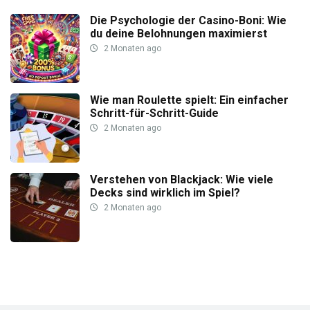
Die Psychologie der Casino-Boni: Wie
du deine Belohnungen maximierst
2 Monaten ago
Wie man Roulette spielt: Ein einfacher
Schritt-für-Schritt-Guide
2 Monaten ago
Verstehen von Blackjack: Wie viele
Decks sind wirklich im Spiel?
2 Monaten ago