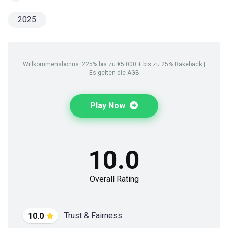
2025
Willkommensbonus: 225% bis zu €5.000 + bis zu 25% Rakeback |
Es gelten die AGB
Play Now
10.0
Overall Rating
Trust & Fairness
10.0