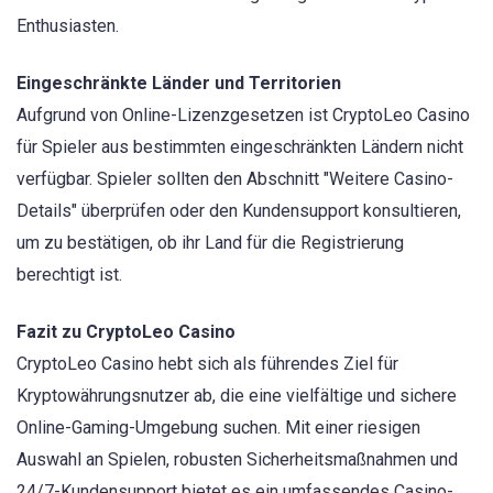
Enthusiasten.
Eingeschränkte Länder und Territorien
Aufgrund von Online-Lizenzgesetzen ist CryptoLeo Casino
für Spieler aus bestimmten eingeschränkten Ländern nicht
verfügbar. Spieler sollten den Abschnitt "Weitere Casino-
Details" überprüfen oder den Kundensupport konsultieren,
um zu bestätigen, ob ihr Land für die Registrierung
berechtigt ist.
Fazit zu CryptoLeo Casino
CryptoLeo Casino hebt sich als führendes Ziel für
Kryptowährungsnutzer ab, die eine vielfältige und sichere
Online-Gaming-Umgebung suchen. Mit einer riesigen
Auswahl an Spielen, robusten Sicherheitsmaßnahmen und
24/7-Kundensupport bietet es ein umfassendes Casino-