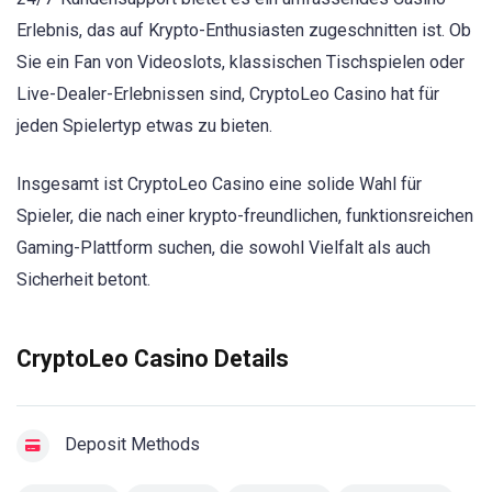
Erlebnis, das auf Krypto-Enthusiasten zugeschnitten ist. Ob
Sie ein Fan von Videoslots, klassischen Tischspielen oder
Live-Dealer-Erlebnissen sind, CryptoLeo Casino hat für
jeden Spielertyp etwas zu bieten.
Insgesamt ist CryptoLeo Casino eine solide Wahl für
Spieler, die nach einer krypto-freundlichen, funktionsreichen
Gaming-Plattform suchen, die sowohl Vielfalt als auch
Sicherheit betont.
CryptoLeo Casino Details
Deposit Methods