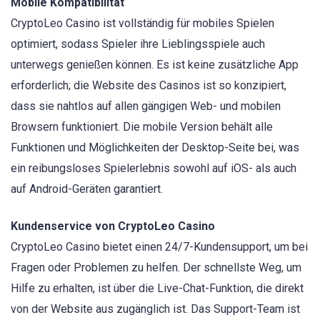
Mobile Kompatibilität
CryptoLeo Casino ist vollständig für mobiles Spielen
optimiert, sodass Spieler ihre Lieblingsspiele auch
unterwegs genießen können. Es ist keine zusätzliche App
erforderlich; die Website des Casinos ist so konzipiert,
dass sie nahtlos auf allen gängigen Web- und mobilen
Browsern funktioniert. Die mobile Version behält alle
Funktionen und Möglichkeiten der Desktop-Seite bei, was
ein reibungsloses Spielerlebnis sowohl auf iOS- als auch
auf Android-Geräten garantiert.
Kundenservice von CryptoLeo Casino
CryptoLeo Casino bietet einen 24/7-Kundensupport, um bei
Fragen oder Problemen zu helfen. Der schnellste Weg, um
Hilfe zu erhalten, ist über die Live-Chat-Funktion, die direkt
von der Website aus zugänglich ist. Das Support-Team ist