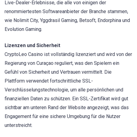
Live-Dealer-Erlebnisse, die alle von einigen der
renommiertesten Softwareanbieter der Branche stammen,
wie Nolimit City, Yggdrasil Gaming, Betsoft, Endorphina und
Evolution Gaming.
Lizenzen und Sicherheit
CryptoLeo Casino ist vollständig lizenziert und wird von der
Regierung von Curaçao reguliert, was den Spielern ein
Gefühl von Sicherheit und Vertrauen vermittelt. Die
Plattform verwendet fortschrittliche SSL-
Verschlüsselungstechnologie, um alle persönlichen und
finanziellen Daten zu schützen. Ein SSL-Zertifikat wird gut
sichtbar am unteren Rand der Website angezeigt, was das
Engagement für eine sichere Umgebung für die Nutzer
unterstreicht.