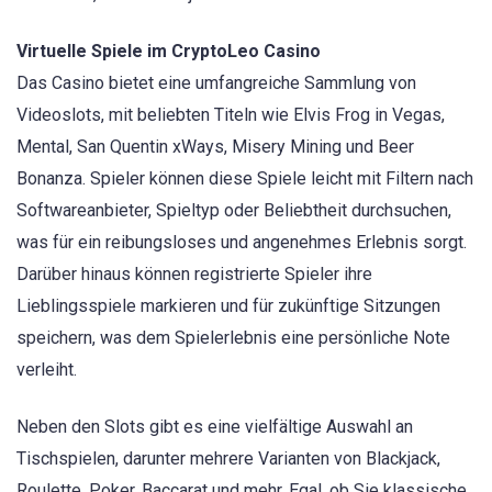
Virtuelle Spiele im CryptoLeo Casino
Das Casino bietet eine umfangreiche Sammlung von
Videoslots, mit beliebten Titeln wie Elvis Frog in Vegas,
Mental, San Quentin xWays, Misery Mining und Beer
Bonanza. Spieler können diese Spiele leicht mit Filtern nach
Softwareanbieter, Spieltyp oder Beliebtheit durchsuchen,
was für ein reibungsloses und angenehmes Erlebnis sorgt.
Darüber hinaus können registrierte Spieler ihre
Lieblingsspiele markieren und für zukünftige Sitzungen
speichern, was dem Spielerlebnis eine persönliche Note
verleiht.
Neben den Slots gibt es eine vielfältige Auswahl an
Tischspielen, darunter mehrere Varianten von Blackjack,
Roulette, Poker, Baccarat und mehr. Egal, ob Sie klassische