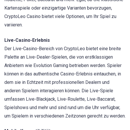
Kartenspiele oder einzigartige Varianten bevorzugen,
CryptoLeo Casino bietet viele Optionen, um Ihr Spiel zu
variieren.
Live-Casino-Erlebnis
Der Live-Casino-Bereich von CryptoLeo bietet eine breite
Palette an Live-Dealer-Spielen, die von erstklassigen
Anbietern wie Evolution Gaming betrieben werden. Spieler
können in das authentische Casino-Erlebnis eintauchen, in
dem sie in Echtzeit mit professionellen Dealern und
anderen Spielern interagieren können. Die Live-Spiele
umfassen Live-Blackjack, Live-Roulette, Live-Baccarat,
Spielshows und mehr und sind rund um die Uhr verfügbar,
um Spielern in verschiedenen Zeitzonen gerecht zu werden.