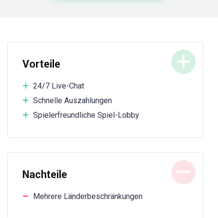
Vorteile
24/7 Live-Chat
Schnelle Auszahlungen
Spielerfreundliche Spiel-Lobby
Nachteile
Mehrere Länderbeschränkungen