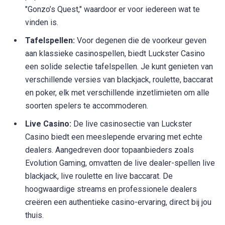
"Gonzo’s Quest," waardoor er voor iedereen wat te
vinden is.
Tafelspellen:
Voor degenen die de voorkeur geven
aan klassieke casinospellen, biedt Luckster Casino
een solide selectie tafelspellen. Je kunt genieten van
verschillende versies van blackjack, roulette, baccarat
en poker, elk met verschillende inzetlimieten om alle
soorten spelers te accommoderen.
Live Casino:
De live casinosectie van Luckster
Casino biedt een meeslepende ervaring met echte
dealers. Aangedreven door topaanbieders zoals
Evolution Gaming, omvatten de live dealer-spellen live
blackjack, live roulette en live baccarat. De
hoogwaardige streams en professionele dealers
creëren een authentieke casino-ervaring, direct bij jou
thuis.