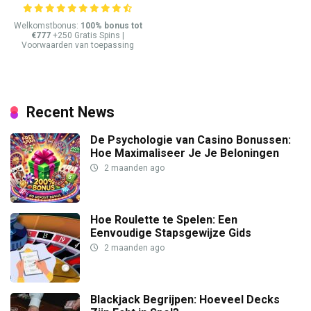
Welkomstbonus:
100% bonus tot
€777
+250 Gratis Spins |
Voorwaarden van toepassing
Recent News
De Psychologie van Casino Bonussen:
Hoe Maximaliseer Je Je Beloningen
2 maanden ago
Hoe Roulette te Spelen: Een
Eenvoudige Stapsgewijze Gids
2 maanden ago
Blackjack Begrijpen: Hoeveel Decks