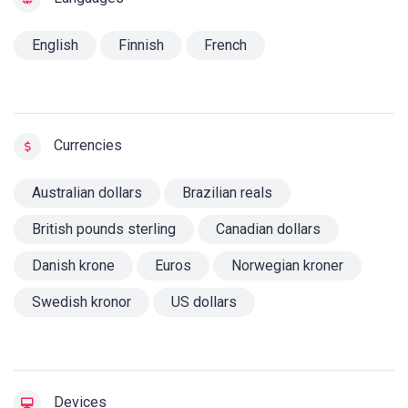
English
Finnish
French
Currencies
Australian dollars
Brazilian reals
British pounds sterling
Canadian dollars
Danish krone
Euros
Norwegian kroner
Swedish kronor
US dollars
Devices