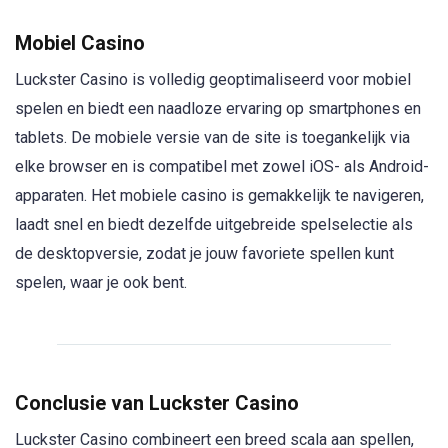
Mobiel Casino
Luckster Casino is volledig geoptimaliseerd voor mobiel
spelen en biedt een naadloze ervaring op smartphones en
tablets. De mobiele versie van de site is toegankelijk via
elke browser en is compatibel met zowel iOS- als Android-
apparaten. Het mobiele casino is gemakkelijk te navigeren,
laadt snel en biedt dezelfde uitgebreide spelselectie als
de desktopversie, zodat je jouw favoriete spellen kunt
spelen, waar je ook bent.
Conclusie van Luckster Casino
Luckster Casino combineert een breed scala aan spellen,