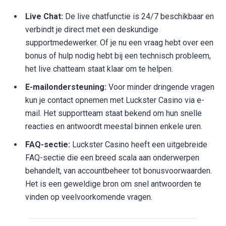
Live Chat:
De live chatfunctie is 24/7 beschikbaar en
verbindt je direct met een deskundige
supportmedewerker. Of je nu een vraag hebt over een
bonus of hulp nodig hebt bij een technisch probleem,
het live chatteam staat klaar om te helpen.
E-mailondersteuning:
Voor minder dringende vragen
kun je contact opnemen met Luckster Casino via e-
mail. Het supportteam staat bekend om hun snelle
reacties en antwoordt meestal binnen enkele uren.
FAQ-sectie:
Luckster Casino heeft een uitgebreide
FAQ-sectie die een breed scala aan onderwerpen
behandelt, van accountbeheer tot bonusvoorwaarden.
Het is een geweldige bron om snel antwoorden te
vinden op veelvoorkomende vragen.