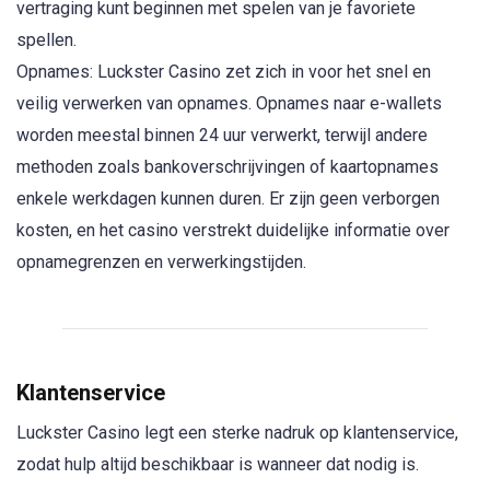
vertraging kunt beginnen met spelen van je favoriete
spellen.
Opnames: Luckster Casino zet zich in voor het snel en
veilig verwerken van opnames. Opnames naar e-wallets
worden meestal binnen 24 uur verwerkt, terwijl andere
methoden zoals bankoverschrijvingen of kaartopnames
enkele werkdagen kunnen duren. Er zijn geen verborgen
kosten, en het casino verstrekt duidelijke informatie over
opnamegrenzen en verwerkingstijden.
Klantenservice
Luckster Casino legt een sterke nadruk op klantenservice,
zodat hulp altijd beschikbaar is wanneer dat nodig is.