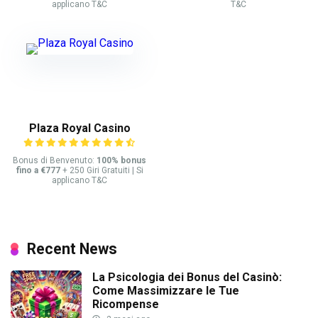
applicano T&C
T&C
Plaza Royal Casino
Bonus di Benvenuto:
100% bonus
fino a €777
+ 250 Giri Gratuiti | Si
applicano T&C
Recent News
La Psicologia dei Bonus del Casinò:
Come Massimizzare le Tue
Ricompense