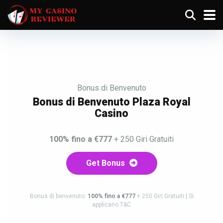
Bonus di Benvenuto
Bonus di Benvenuto Plaza Royal
Casino
100% fino a €777
+ 250 Giri Gratuiti
Get Bonus
Bonus di benvenuto:
100% fino a €777
+ 250 Giri Gratuiti | Si
applicano T&C