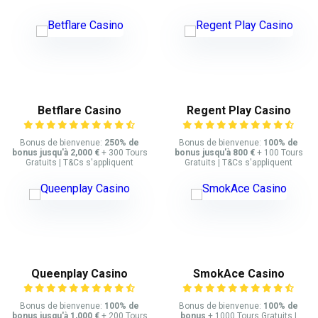
Betflare Casino
Regent Play Casino
Bonus de bienvenue:
250% de
Bonus de bienvenue:
100% de
bonus jusqu'à 2,000 €
+ 300 Tours
bonus jusqu'à 800 €
+ 100 Tours
Gratuits | T&Cs s'appliquent
Gratuits | T&Cs s'appliquent
Queenplay Casino
SmokAce Casino
Bonus de bienvenue:
100% de
Bonus de bienvenue:
100% de
bonus jusqu'à 1,000 €
+ 200 Tours
bonus
+ 1000 Tours Gratuits |