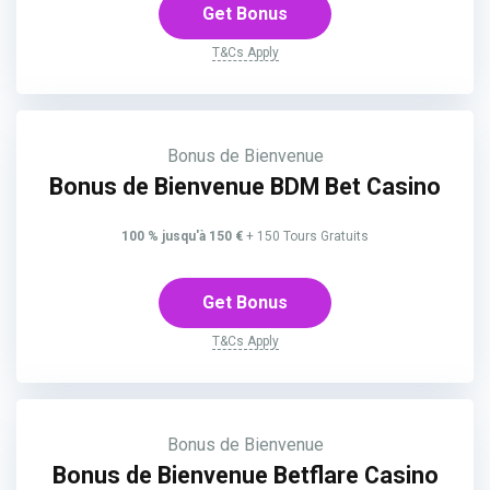
Get Bonus
T&Cs Apply
Bonus de Bienvenue
Bonus de Bienvenue BDM Bet Casino
100 % jusqu'à 150 €
+ 150 Tours Gratuits
Get Bonus
T&Cs Apply
Bonus de Bienvenue
Bonus de Bienvenue Betflare Casino