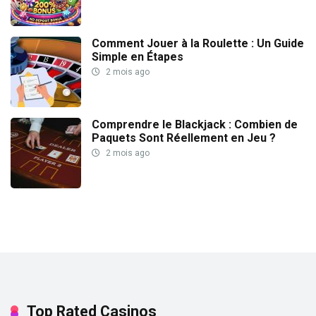
Comment Jouer à la Roulette : Un Guide
Simple en Étapes
2 mois ago
Comprendre le Blackjack : Combien de
Paquets Sont Réellement en Jeu ?
2 mois ago
Top Rated Casinos