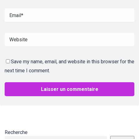
Save my name, email, and website in this browser for the
next time I comment.
Recherche