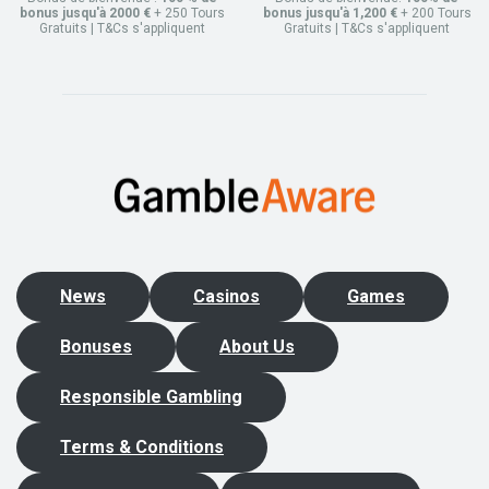
bonus jusqu'à 2000 €
+ 250 Tours
bonus jusqu'à 1,200 €
+ 200 Tours
Gratuits | T&Cs s'appliquent
Gratuits | T&Cs s'appliquent
News
Casinos
Games
Bonuses
About Us
Responsible Gambling
Terms & Conditions